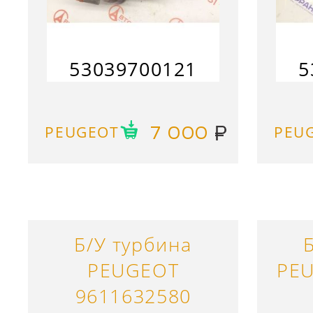
53039700121
5
PEUGEOT
PEU
7 000
Б/У турбина
PEUGEOT
PE
9611632580