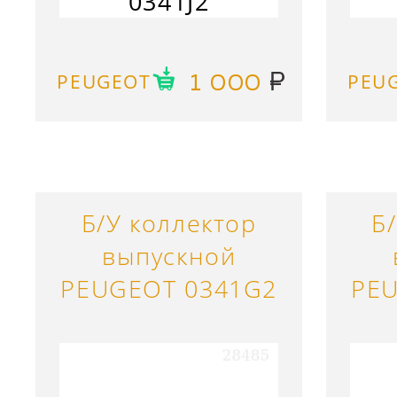
0341J2
PEUGEOT
PEU
1 000
Б/У коллектор
Б
выпускной
PEUGEOT 0341G2
PE