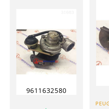
9611632580
PEU