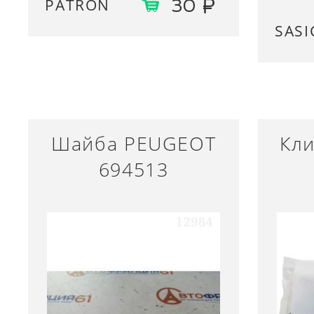
PATRON
30
SASI
Шайба PEUGEOT
Кл
694513