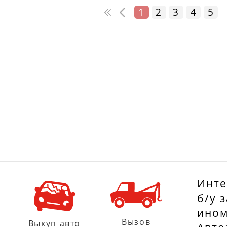
1
2
3
4
5
Инте
б/у 
ином
Вызов
Выкуп авто