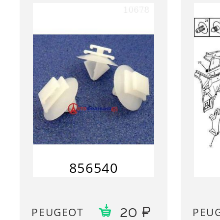
856540
PEUGEOT
PEU
20