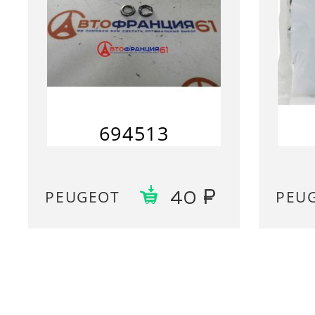
694513
PEUGEOT
PEU
40