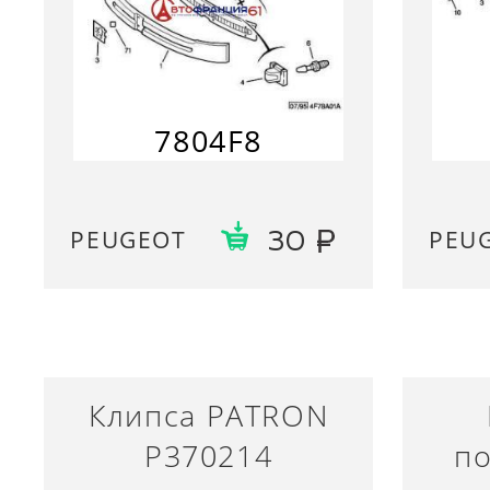
7804F8
PEUGEOT
PEU
30
Клипса PATRON
P370214
по