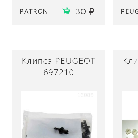
PATRON
PEU
30
Клипса PEUGEOT
Кл
697210