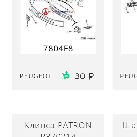
7804F8
PEUGEOT
PEU
30
Клипса PATRON
Ша
P370214