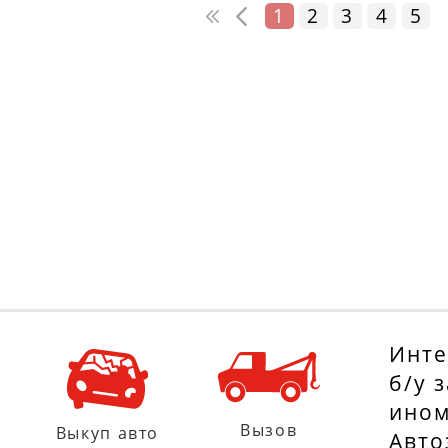
1
2
3
4
5
Инте
б/у 
ином
Вызов
Выкуп авто
Авто