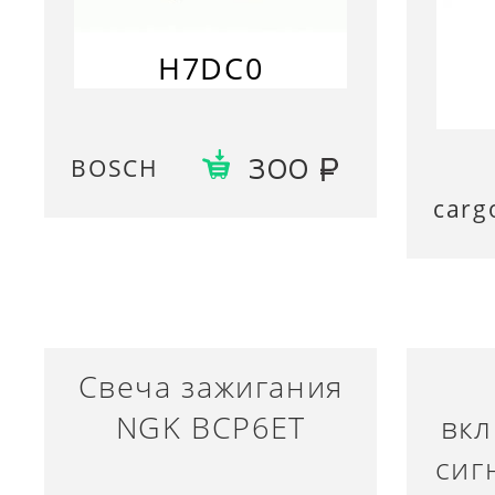
H7DC0
BOSCH
300
carg
Свеча зажигания
NGK BCP6ET
вкл
сиг