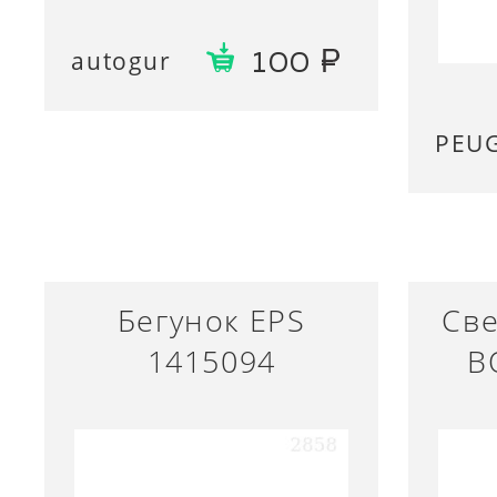
autogur
100
PEU
Бегунок EPS
Све
1415094
B