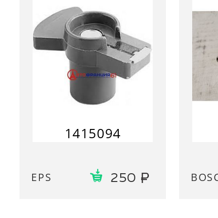
1415094
EPS
BOS
250