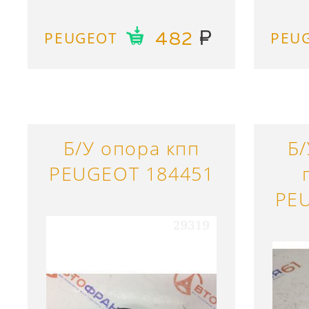
PEUGEOT
PEU
482
Б/У опора кпп
Б
PEUGEOT 184451
PE