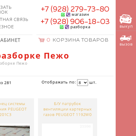
ЗАТЬ
+7 (928) 279-73-80
НОК
магазин
ТНАЯ СВЯЗЬ
+7 (928) 906-18-03
выкуп
разборка
ЕЗНОЕ
КАБИНЕТ
0
КОРЗИНА ТОВАРОВ
вызов
разборке Пежо
азборке Пежо
Отображать по:
шт.
из
281
нец системы
Б/У патрубок
ния PEUGEOT
вентиляции картерных
201C3
газов PEUGEOT 1192W0