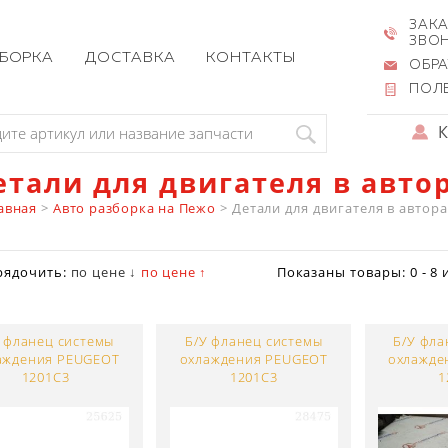
ЗАКА
ЗВО
ЗБОРКА
ДОСТАВКА
КОНТАКТЫ
ОБРА
ПОЛ
етали для двигателя в авто
авная
>
Авто разборка на Пежо
>
Детали для двигателя в автор
рядочить:
по цене ↓
по цене ↑
Показаны товары:
0 - 8
 фланец системы
Б/У фланец системы
Б/У фла
аждения PEUGEOT
охлаждения PEUGEOT
охлажде
1201C3
1201C3
1