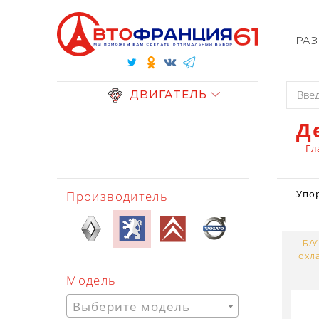
РА
ДВИГАТЕЛЬ
Д
Гл
Производитель
Упо
Б/У
охл
Модель
Выберите модель