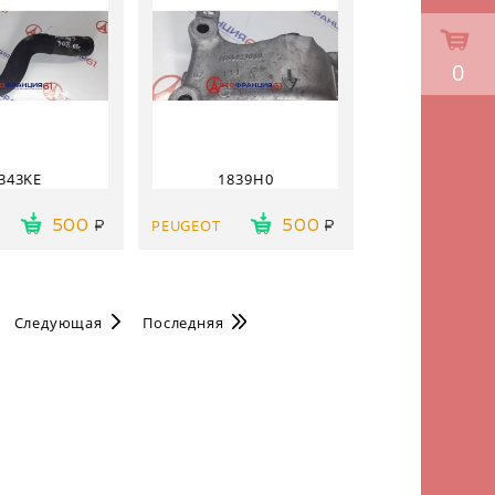
0
343KE
1839H0
PEUGEOT
500
500
Следующая
Последняя