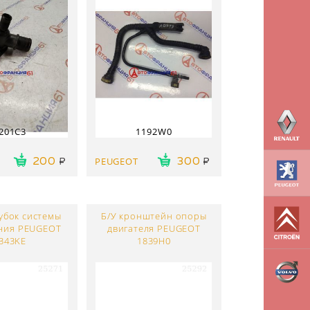
201C3
1192W0
PEUGEOT
200
300
убок системы
Б/У кронштейн опоры
ния PEUGEOT
двигателя PEUGEOT
343KE
1839H0