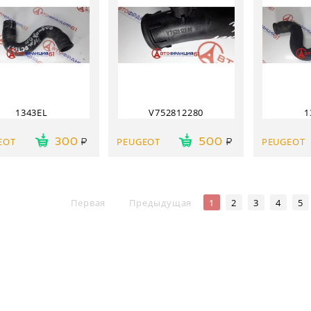
1343EL
V752812280
1
EOT
PEUGEOT
PEUGEOT
300
500
Первая
Предыдущая
1
2
3
4
5