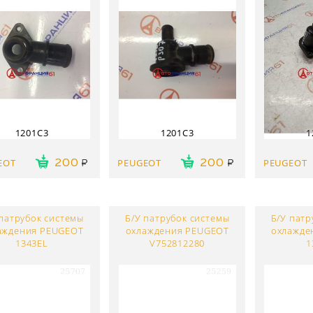
1201C3
1201C3
1
EOT
PEUGEOT
PEUGEOT
200
200
 патрубок системы
Б/У патрубок системы
Б/У патр
аждения PEUGEOT
охлаждения PEUGEOT
охлажде
1343EL
V752812280
1