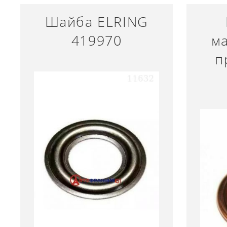
Шайба ELRING
419970
м
п