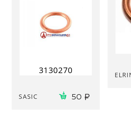
3130270
ELRI
SASIC
50