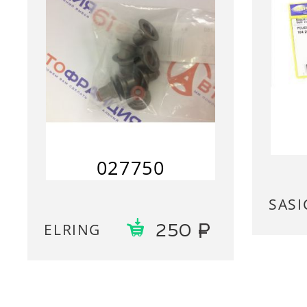
027750
SASI
ELRING
250