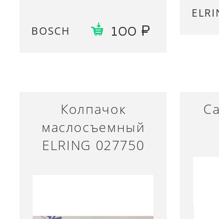
ELRI
BOSCH
100
Колпачок
Са
маслосъемный
ELRING 027750