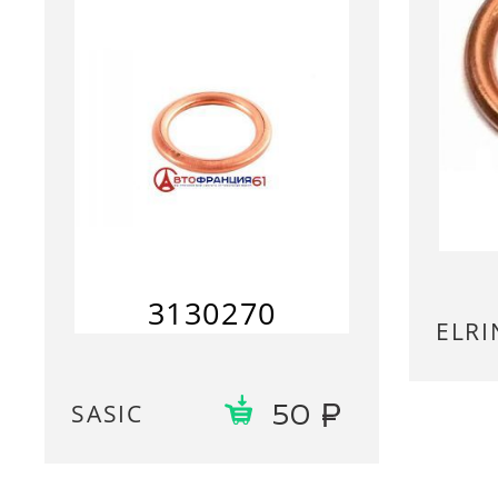
3130270
ELRI
SASIC
50