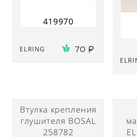
419970
ELRING
70
ELRI
Втулка крепления
глушителя BOSAL
ма
258782
EL