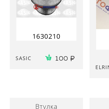
1630210
SASIC
100
ELRI
Втулка