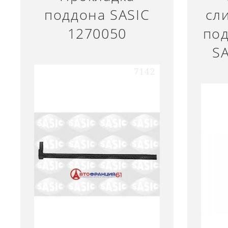
поддона SASIC
сл
1270050
под
S