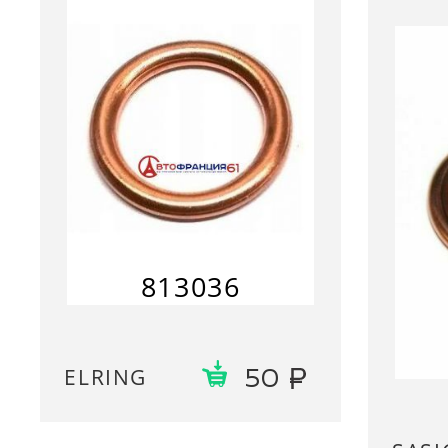
813036
ELRING
50