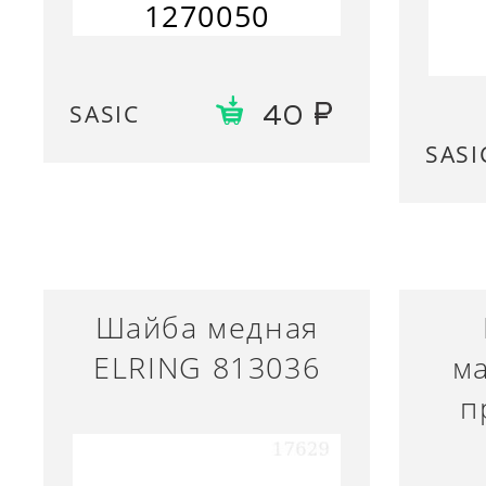
1270050
SASIC
40
SASI
Шайба медная
ELRING 813036
м
п